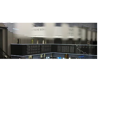
Não basta confiar nos
números.
É preciso ter certeza de que
eles refletem a realidade.